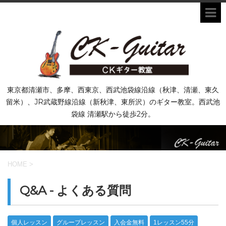
東京都清瀬市、多摩、西東京、西武池袋線沿線（秋津、清瀬、東久
留米）、JR武蔵野線沿線（新秋津、東所沢）のギター教室。西武池
袋線 清瀬駅から徒歩2分。
HOME
>
Q&A - よくある質問
個人レッスン
グループレッスン
入会金無料
1レッスン55分