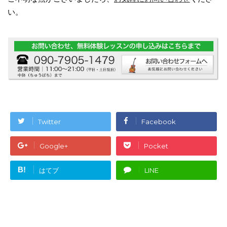
い。
Twitter
Facebook
Google+
Pocket
B!
はてブ
LINE