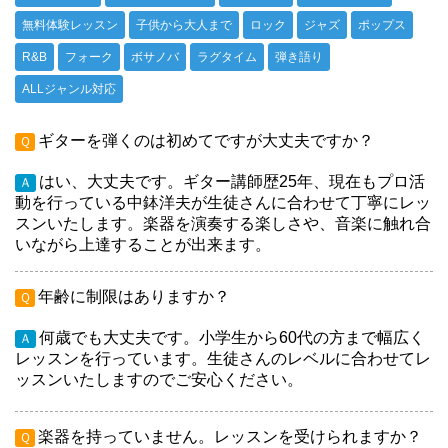
無料体験レッスン
子供から大人まで
ロック
ジャズ
ポップス
R&B
フォーク
ボサノバ
ラグタイム
弾き語り
ALLジャンル対応
ギターを弾くのは初めてですが大丈夫ですか？
Ｑ
はい、大丈夫です。ギター講師歴25年、現在もプロ活
Ａ
動を行っている中鉢洋夫が生徒さんに合わせて丁寧にレッ
スンいたします。楽器を演奏する楽しさや、音楽に触れ合
いながら上達することが出来ます。
年齢に制限はありますか？
Ｑ
何歳でも大丈夫です。小学生から60代の方まで幅広く
Ａ
レッスンを行っています。生徒さんのレベルに合わせてレ
ッスンいたしますのでご安心ください。
楽器を持っていません。レッスンを受けられますか？
Ｑ